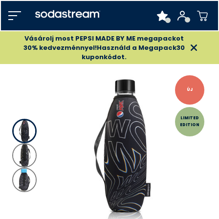
Vásárolj most PEPSI MADE BY ME megapackot
30% kedvezménnyel!Használd a Megapack30
kuponkódot.
ÚJ
LIMITED
EDITION