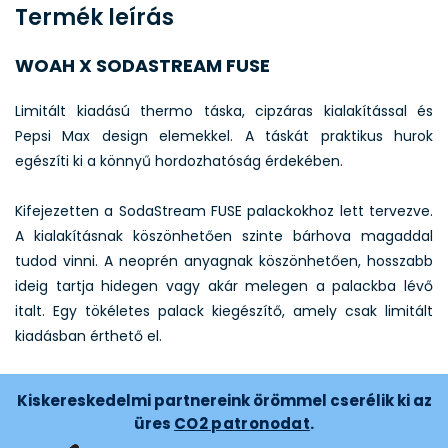
Termék leírás
WOAH X SODASTREAM FUSE
Limitált kiadású thermo táska, cipzáras kialakítással és
Pepsi Max design elemekkel. A táskát praktikus hurok
egészíti ki a könnyű hordozhatóság érdekében.
Kifejezetten a SodaStream FUSE palackokhoz lett tervezve.
A kialakításnak köszönhetően szinte bárhova magaddal
tudod vinni. A neoprén anyagnak köszönhetően, hosszabb
ideig tartja hidegen vagy akár melegen a palackba lévő
italt. Egy tökéletes palack kiegészítő, amely csak limitált
kiadásban érthető el.
Kiskereskedelmi partnereink örömmel cserélik ki az
üres
CO2 patronodat
.