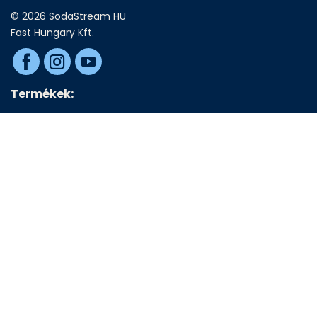
© 2026 SodaStream HU
Fast Hungary Kft.
Termékek:
Szénsavasító készülékek
Patronok
Szörpök
Palackok és kiegészítők
Hasznos információk:
Cookiek-használata
Elérhetőségek
Általános Szerződési Feltételek
Adatvédelmi tájékoztató