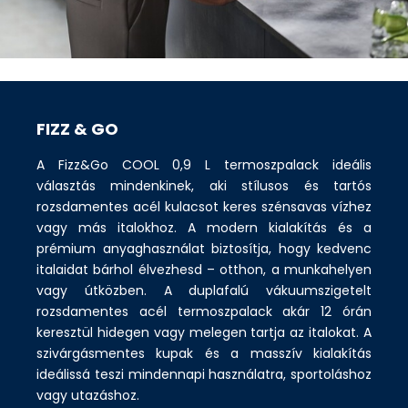
FIZZ & GO
A Fizz&Go COOL 0,9 L termoszpalack ideális
választás mindenkinek, aki stílusos és tartós
rozsdamentes acél kulacsot keres szénsavas vízhez
vagy más italokhoz. A modern kialakítás és a
prémium anyaghasználat biztosítja, hogy kedvenc
italaidat bárhol élvezhesd – otthon, a munkahelyen
vagy útközben. A duplafalú vákuumszigetelt
rozsdamentes acél termoszpalack akár 12 órán
keresztül hidegen vagy melegen tartja az italokat. A
szivárgásmentes kupak és a masszív kialakítás
ideálissá teszi mindennapi használatra, sportoláshoz
vagy utazáshoz.