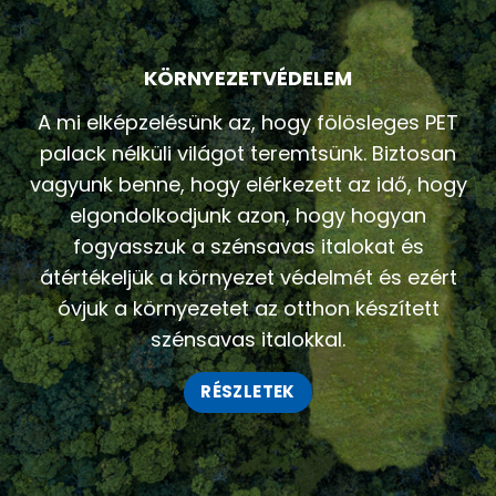
KÖRNYEZETVÉDELEM
A mi elképzelésünk az, hogy fölösleges PET
palack nélküli világot teremtsünk. Biztosan
vagyunk benne, hogy elérkezett az idő, hogy
elgondolkodjunk azon, hogy hogyan
fogyasszuk a szénsavas italokat és
átértékeljük a környezet védelmét és ezért
óvjuk a környezetet az otthon készített
szénsavas italokkal.
RÉSZLETEK