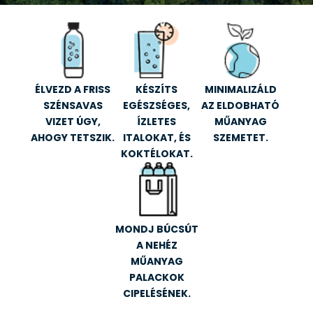
ÉLVEZD A FRISS
KÉSZÍTS
MINIMALIZÁLD
SZÉNSAVAS
EGÉSZSÉGES,
AZ ELDOBHATÓ
VIZET ÚGY,
ÍZLETES
MŰANYAG
AHOGY TETSZIK.
ITALOKAT, ÉS
SZEMETET.
KOKTÉLOKAT.
MONDJ BÚCSÚT
A NEHÉZ
MŰANYAG
PALACKOK
CIPELÉSÉNEK.