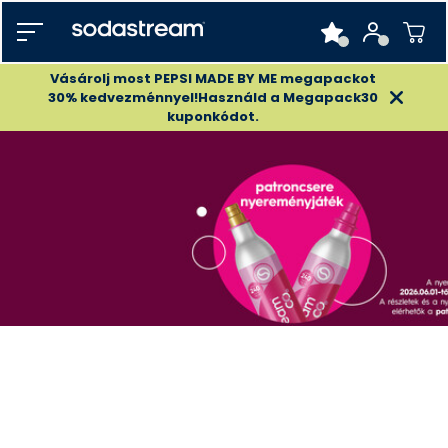
Vásárolj most PEPSI MADE BY ME megapackot
30% kedvezménnyel!Használd a Megapack30
kuponkódot.
CSERÉLD A SODASTREAM CO2 PATRONOKAT
HIVATALOS PARTNEREKNÉL,
REGISZTRÁLJ ÉS NYERJ ÖSSZESEN3.200.000