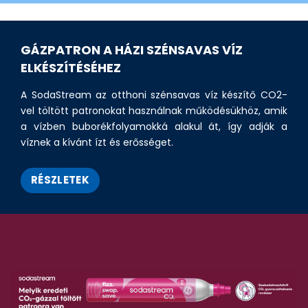
GÁZPATRON A HÁZI SZÉNSAVAS VÍZ
ELKÉSZÍTÉSÉHEZ
A SodaStream az otthoni szénsavas víz készítő CO2-
vel töltött patronokat használnak működésükhöz, amik
a vízben buborékfolyamokká alakul át, így adják a
víznek a kívánt ízt és erősséget.
RÉSZLETEK