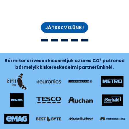
FT ÉRTEKBEN!
JÁTSSZ VELÜNK!
2
Bármikor szívesen kicseréljük az üres CO
patronod
bármelyik kiskereskedelmi partnerünknél.