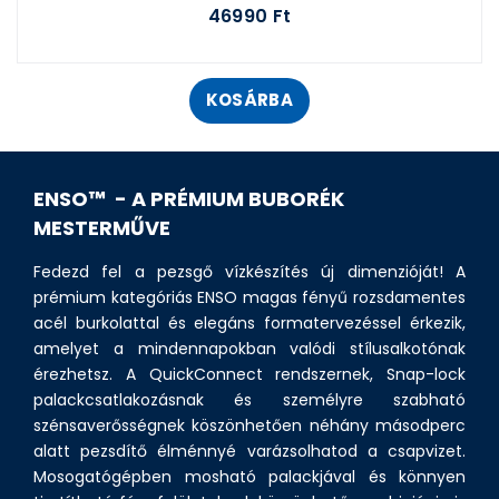
46990 Ft
KOSÁRBA
ENSO™ - A PRÉMIUM BUBORÉK
MESTERMŰVE
Fedezd fel a pezsgő vízkészítés új dimenzióját! A
prémium kategóriás ENSO magas fényű rozsdamentes
acél burkolattal és elegáns formatervezéssel érkezik,
amelyet a mindennapokban valódi stílusalkotónak
érezhetsz. A QuickConnect rendszernek, Snap-lock
palackcsatlakozásnak és személyre szabható
szénsaverősségnek köszönhetően néhány másodperc
alatt pezsdítő élménnyé varázsolhatod a csapvizet.
Mosogatógépben mosható palackjával és könnyen