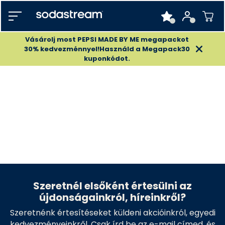
Vásárolj most PEPSI MADE BY ME megapackot
30% kedvezménnyel!Használd a Megapack30
kuponkódot.
Szeretnél elsőként értesülni az
újdonságainkról, híreinkről?
Szeretnénk értesítéseket küldeni akcióinkról, egyedi
kedvezményeinkről. Csak írd be az e-mail címed, és