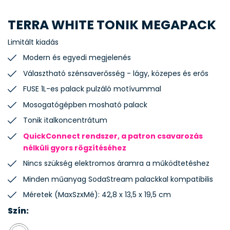
TERRA WHITE TONIK MEGAPACK
Limitált kiadás
Modern és egyedi megjelenés
Választható szénsaverősség - lágy, közepes és erős
FUSE 1L-es palack pulzáló motívummal
Mosogatógépben mosható palack
Tonik italkoncentrátum
QuickConnect rendszer, a patron csavarozás
nélküli gyors rögzítéséhez
Nincs szükség elektromos áramra a működtetéshez
Minden műanyag SodaStream palackkal kompatibilis
Méretek (MaxSzxMé): 42,8 x 13,5 x 19,5 cm
Szín: