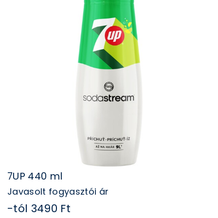
7UP 440 ml
Javasolt fogyasztói ár
​-tól 3490 Ft