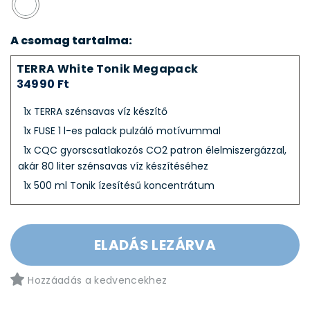
A csomag tartalma:
TERRA White Tonik Megapack
34990 Ft
1x TERRA szénsavas víz készítő
1x FUSE 1 l-es palack pulzáló motívummal
1x CQC gyorscsatlakozós CO2 patron élelmiszergázzal,
akár 80 liter szénsavas víz készítéséhez
1x 500 ml Tonik ízesítésű koncentrátum
ELADÁS LEZÁRVA
Hozzáadás a kedvencekhez