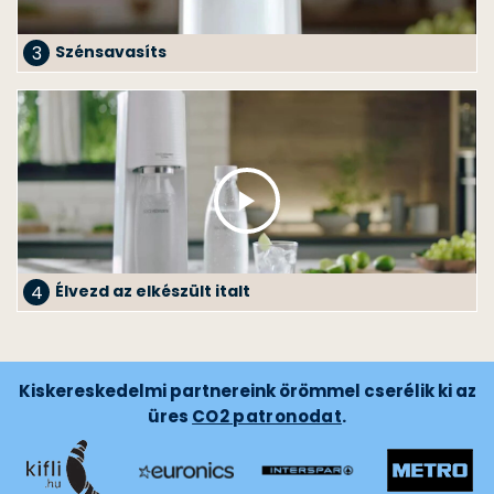
3
Szénsavasíts
4
Élvezd az elkészült italt
Kiskereskedelmi partnereink örömmel cserélik ki az
üres
CO2 patronodat
.