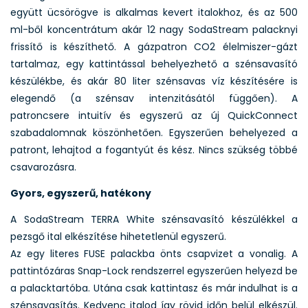
együtt ücsörögve is alkalmas kevert italokhoz, és az 500
ml-ből koncentrátum akár 12 nagy SodaStream palacknyi
frissítő is készíthető. A gázpatron CO2 élelmiszer-gázt
tartalmaz, egy kattintással behelyezhető a szénsavasító
készülékbe, és akár 80 liter szénsavas víz készítésére is
elegendő (a szénsav intenzitásától függően). A
patroncsere intuitív és egyszerű az új QuickConnect
szabadalomnak köszönhetően. Egyszerűen behelyezed a
patront, lehajtod a fogantyút és kész. Nincs szükség többé
csavarozásra.
Gyors, egyszerű, hatékony
A SodaStream TERRA White szénsavasító készülékkel a
pezsgő ital elkészítése hihetetlenül egyszerű.
Az egy literes FUSE palackba önts csapvizet a vonalig. A
pattintózáras Snap-Lock rendszerrel egyszerűen helyezd be
a palacktartóba. Utána csak kattintasz és már indulhat is a
szénsavasítás. Kedvenc italod így rövid időn belül elkészül.