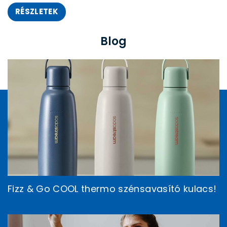
RÉSZLETEK
Blog
Fizz & Go COOL thermo szénsavasító kulacs!