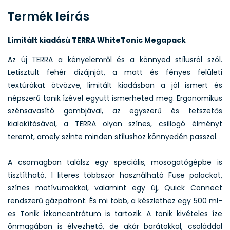
Termék leírás
Limitált kiadású TERRA WhiteTonic Megapack
Az új TERRA a kényelemről és a könnyed stílusról szól.
Letisztult fehér dizájnját, a matt és fényes felületi
textúrákat ötvözve, limitált kiadásban a jól ismert és
népszerű tonik ízével együtt ismerheted meg. Ergonomikus
szénsavasító gombjával, az egyszerű és tetszetős
kialakításával, a TERRA olyan színes, csillogó élményt
teremt, amely szinte minden stílushoz könnyedén passzol.
A csomagban találsz egy speciális, mosogatógépbe is
tisztítható, 1 literes többször használható Fuse palackot,
színes motívumokkal, valamint egy új, Quick Connect
rendszerű gázpatront. És mi több, a készlethez egy 500 ml-
es Tonik ízkoncentrátum is tartozik. A tonik kivételes íze
önmagában is élvezhető, de akár barátokkal, családdal