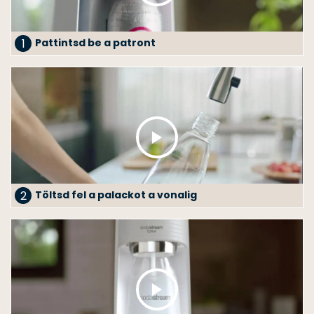
1
Pattintsd be a patront
2
Töltsd fel a palackot a vonalig