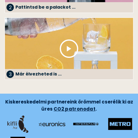
2
Pattintsd be a palackot ...
3
Már élvezheted is ...
Kiskereskedelmi partnereink örömmel cserélik ki az
üres
CO2 patronodat
.