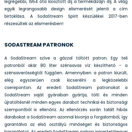
legrégebbi, 1954 óta kiosztott díj a termékdizájn díj. A világ
egyik legrangosabb design elismerését jelenti a cím
birtoklása. A SodaStream Spirit készülékei 2017-ben
részesültek az elismerésben!
SODASTREAM PATRONOK
A SodaStream szíve a gázzal töltött patron. Egy teli
patronból akár 80 liter szénsavas víz készíthető - a
szénsaverősségtől függően. Amennyiben a patron kiürült,
elég egyszerűen csak kicserélni a legközelebbi
csereponton. Az eredeti SodaStream patronokat a
SodaStream saját gyáraiban gyártja, tölti és minden
újratöltésnél minden egyes darabot technikai és biztonsági
szempontból is ellenőriz. Az ellenőrzés során talált hibás
darabokat a SodaStream azonnal kivonja a forgalomból, így
garantálva az első osztályú minőséget és biztonságos
használatot. Az eredeti SodaStream patron ismertetőjegyei