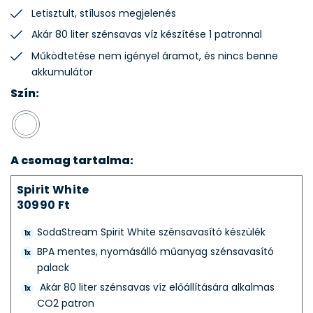
Letisztult, stílusos megjelenés
Akár 80 liter szénsavas víz készítése 1 patronnal
Működtetése nem igényel áramot, és nincs benne
akkumulátor
Szín:
A csomag tartalma:
Spirit White
30990 Ft
SodaStream Spirit White szénsavasító készülék
1x
BPA mentes, nyomásálló műanyag szénsavasító
1x
palack
Akár 80 liter szénsavas víz előállítására alkalmas
1x
CO2 patron