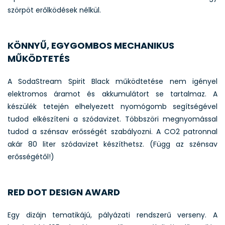
szörpöt erőlködések nélkül.
KÖNNYŰ, EGYGOMBOS MECHANIKUS
MŰKÖDTETÉS
A SodaStream Spirit Black működtetése nem igényel
elektromos áramot és akkumulátort se tartalmaz. A
készülék tetején elhelyezett nyomógomb segítségével
tudod elkészíteni a szódavizet. Többszöri megnyomással
tudod a szénsav erősségét szabályozni. A CO2 patronnal
akár 80 liter szódavizet készíthetsz. (Függ az szénsav
erősségétől!)
RED DOT DESIGN AWARD
Egy dizájn tematikájú, pályázati rendszerű verseny. A