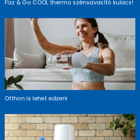
Fizz & Go COOL thermo szénsavasító kulacs!
Otthon is lehet edzeni