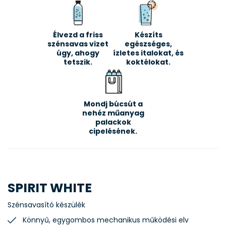
Élvezd a friss
Készíts
szénsavas vizet
egészséges,
úgy, ahogy
ízletes italokat, és
tetszik.
koktélokat.
Mondj búcsút a
nehéz műanyag
palackok
cipelésének.
SPIRIT WHITE
Szénsavasító készülék
Könnyű, egygombos mechanikus működési elv