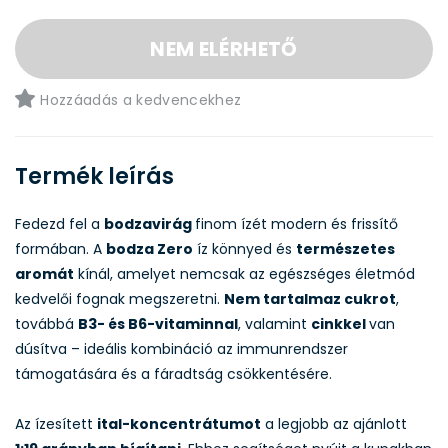
NEM ELÉRHETŐ
Hozzáadás a kedvencekhez
Termék leírás
Fedezd fel a
bodzavirág
finom ízét modern és frissítő
formában. A
bodza Zero
íz könnyed és
természetes
aromát
kínál, amelyet nemcsak az egészséges életmód
kedvelői fognak megszeretni.
Nem tartalmaz cukrot
,
továbbá
B3- és B6-vitaminnal
, valamint
cinkkel
van
dúsítva – ideális kombináció az immunrendszer
támogatására és a fáradtság csökkentésére.
Az ízesített
ital-koncentrátumot
a legjobb az ajánlott