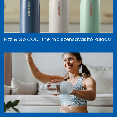
Fizz & Go COOL thermo szénsavasító kulacs!