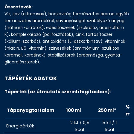
Összetevők:
Víz, sav (citromsav), bodzavirág természetes aroma egyéb
természetes aromákkal, savanyúságot szabályozó anyag
(nátrium-citrátok), édesítőszerek (szukralóz, aceszulfám
K), komplexképző (polifoszfátok), cink, tartósítószer
(kálium-szorbát), antioxidáns (L-aszkorbinsav), vitaminok
(niacin, B6-vitamin), színezékek (ammónium-szulfitos
karamell, karotinok), stabilizátorok (arabmézga, gyanta-
glicerolészterek).
TÁPÉRTÉK ADATOK
Tápérték (az útmutató szerinti hígításban):
% 
Tápanyagtartalom
100 ml
250 ml*
ml*
2 kJ / 0,5
5 kJ / 1
Energiaérték
kcal
kcal