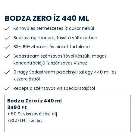
BODZA ZERO ÍZ 440 ML
Könnyű és természetes íz cukor nélkül
Bodzavirág modern, frissítő változatban
B3-, B6-vitamint és cinket tartalmaz
Sodastream szénsavasítóval készült, magas
koncentrációjú íz szénsavas vízhez
9 nagy Sodastream palacknyi ital egy 440 ml-es
kiszerelésből
Recept a szénsavas víz specialistájától
Bodza Zero íz 440 ml
3490 Ft
+ 50 Ft visszaváltási díj
7932 Ft Ft 1 literért