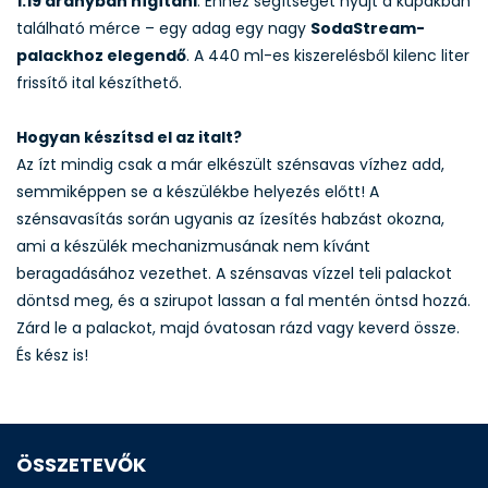
1:19 arányban hígítani
. Ehhez segítséget nyújt a kupakban
található mérce – egy adag egy nagy
SodaStream-
palackhoz elegendő
. A 440 ml-es kiszerelésből kilenc liter
frissítő ital készíthető.
Hogyan készítsd el az italt?
Az ízt mindig csak a már elkészült szénsavas vízhez add,
semmiképpen se a készülékbe helyezés előtt! A
szénsavasítás során ugyanis az ízesítés habzást okozna,
ami a készülék mechanizmusának nem kívánt
beragadásához vezethet. A szénsavas vízzel teli palackot
döntsd meg, és a szirupot lassan a fal mentén öntsd hozzá.
Zárd le a palackot, majd óvatosan rázd vagy keverd össze.
És kész is!
ÖSSZETEVŐK