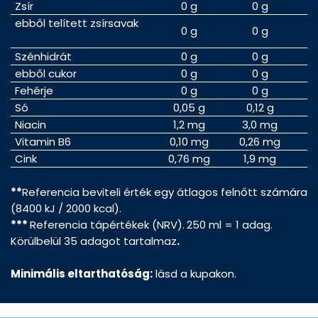
Zsír
0 g
0 g
ebből telített zsírsavak
0 g
0 g
Szénhidrát
0 g
0 g
ebből cukor
0 g
0 g
Fehérje
0 g
0 g
Só
0,05 g
0,12 g
Niacin
1,2 mg
3,0 mg
1
Vitamin B6
0,10 mg
0,26 mg
1
Cink
0,76 mg
1,9 mg
1
**
Referencia beviteli érték egy átlagos felnőtt számára
(8400 kJ / 2000 kcal).
***
Referencia tápértékek (NRV).
250 ml = 1 adag.
Körülbelül 35 adagot tartalmaz
.
Minimális eltarthatóság:
lásd a kupakon.