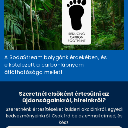
A SodaStream bolygónk érdekében, és
elkötelezett a carbonlábnyom
átláthatósága mellett
Szeretnél elsőként értesülni az
újdonságainkról, híreinkről?
Szeretnénk értesítéseket küldeni akcióinkról, egyedi
kedvezményeinkről. Csak írd be az e-mail címed, és
kész.