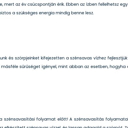
ke, mert az év csúcspontján érik. Ebben az ízben fellelhetsz e
egy biztos a szükséges energia mindig benne lesz.
unk és szörpjeinket kifejezetten a szénsavas vízhez fejlesztjük
y másféle sűrűséget igényel, mint abban az esetben, hogyha e
 szénsavasítási folyamat előtt! A szénsavasítás folyamatakor
készített szénsavas vízzel, és lassan adagold a szörpöt. Zár