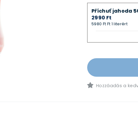
Příchuť jahoda 5
2990 Ft
5980 Ft Ft 1 literért
Hozzáadás a ked