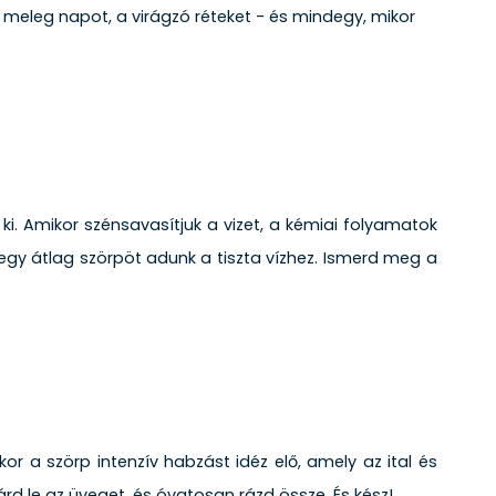
gy meleg napot, a virágzó réteket - és mindegy, mikor
 ki. Amikor szénsavasítjuk a vizet, a kémiai folyamatok
gy átlag szörpöt adunk a tiszta vízhez. Ismerd meg a
 a szörp intenzív habzást idéz elő, amely az ital és
d le az üveget, és óvatosan rázd össze. És kész!