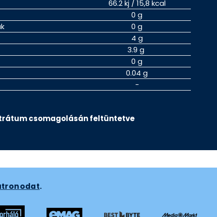
66.2 kj / 15,8 kcal
0 g
ak
0 g
4 g
3.9 g
0 g
0.04 g
-
ntrátum csomagolásán feltüntetve
atronodat
.