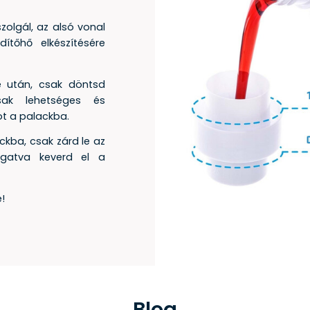
olgál, az alsó vonal
dítőhő elkészítésére
e után, csak döntsd
sak lehetséges és
öt a palackba.
ckba, csak zárd le az
ogatva keverd el a
!
Blog