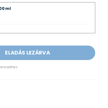
00 ml
ELADÁS LEZÁRVA
vencekhez