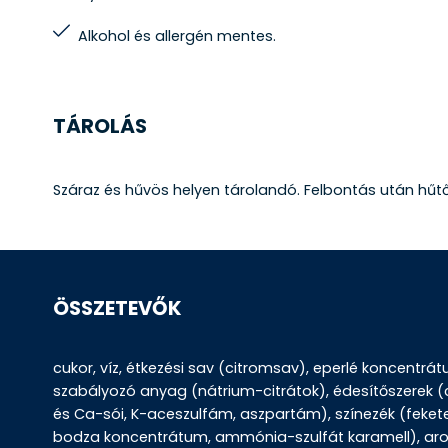
Alkohol és allergén mentes.
TÁROLÁS
Száraz és hűvös helyen tárolandó. Felbontás után hűtő
ÖSSZETEVŐK
cukor, víz, étkezési sav (citromsav), eperlé koncentr
szabályozó anyag (nátrium-citrátok), édesítőszerek (
és Ca-sói, K-aceszulfám, aszpartám), színezék (feke
bodza koncentrátum, ammónia-szulfát karamell), arom