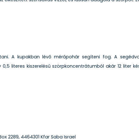
tani. A kupakban lévő mérőpohár segíteni fog. A segédvo
0,5 literes kiszerelésű szörpkoncentrátumból akár 12 liter kés
 Box 2289, 4464301 Kfar Saba Israel