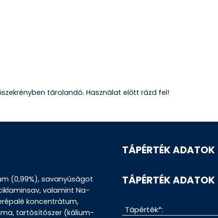
szekrényben tárolandó. Használat előtt rázd fel!
TÁPÉRTÉK ADATOK
TÁPÉRTÉK ADATOK
átum (0,99%), savanyúságot
ciklaminsav, valamint Na-
terépalé koncentrátum,
Tápérték*:
a, tartósítószer (kálium-