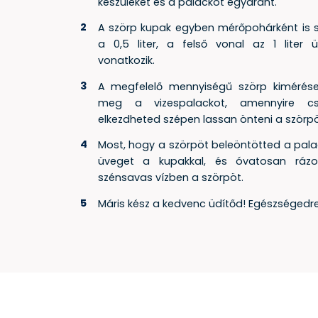
készüléket és a palackot egyaránt.
A szörp kupak egyben mérőpohárként is sz
a 0,5 liter, a felső vonal az 1 liter ü
vonatkozik.
A megfelelő mennyiségű szörp kimérés
meg a vizespalackot, amennyire c
elkezdheted szépen lassan önteni a szörp
Most, hogy a szörpöt beleöntötted a pala
üveget a kupakkal, és óvatosan ráz
szénsavas vízben a szörpöt.
Máris kész a kedvenc üdítőd! Egészségedre