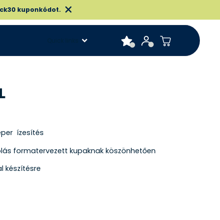
ck30 kuponkódot.
Quick links
L
per ízesítés
lás formatervezett kupaknak köszönhetően
al készítésre