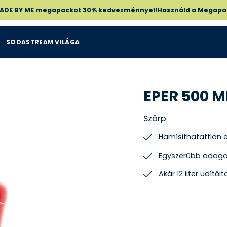
 MADE BY ME megapackot 30% kedvezménnyel!Használd a Megapa
SODASTREAM VILÁGA
EPER 500 M
Szörp
Hamísithatattlan e
Egyszerűbb adago
Akár 12 liter üdítőit