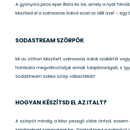
A gyönyörű piros eper illata és íze, amely a nyár hírnö
készíted el a szénsavas italod ezzel az idilli ízzel -, 
SODASTREAM SZÖRPÖK
Mi az otthon készített szénsavas italok szakértői vagy
hatására megváltoztatjuk annak tulajdonságait, s íg
SodaStream széles szörp választékát!
HOGYAN KÉSZÍTSD EL AZ ITALT?
A szörpöt mindig a kész pezsgő vízbe öntsd, sosem a
szódagépet szennyezné be. Döntsd meg a palackot az el