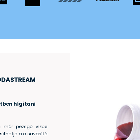
SODASTREAM
tben hígítani
a már pezsgő vízbe
síthatja a a savasító