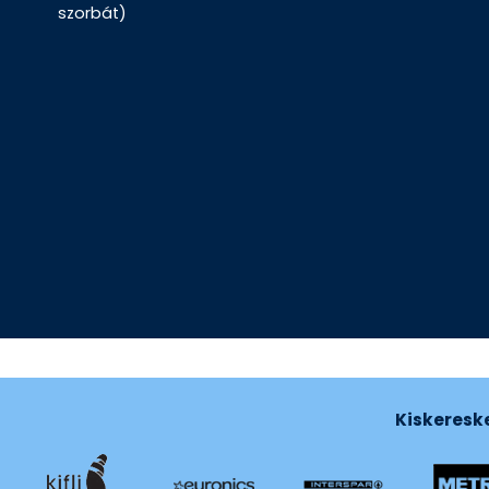
szorbát)
Kiskeresk