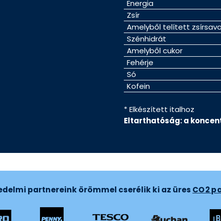
Energia
Zsír
Amelyből telített zsírsav
Szénhidrát
Amelyből cukor
Fehérje
Só
Kofein
* Elkészített italhoz
Eltarthatóság: a konce
edelmi partnereink örömmel cserélik ki az üres
CO2 p