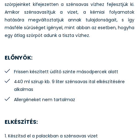
szörpjeinket kifejezetten a szénsavas vízhez fejlesztjük ki.
Amikor szénsavasítjuk a vizet, a kémiai folyamatok
hatására megváltoztatjuk annak tulajdonságait, s így
másféle sűrűséget igényel, mint abban az esetben, hogyha
egy átlag szörpöt adunk a tiszta vízhez.
ELŐNYÖK:
Frissen készített üdítő szinte másodpercek alatt
440 ml szirup kb. 9 liter szénsavas ital elkészítésére
alkalmas
Allergéneket nem tartalmaz
ELKÉSZÍTÉS
:
1. Készítsd el a palackban a szénsavas vizet