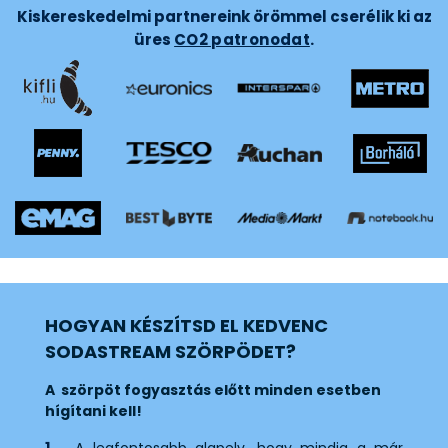
Kiskereskedelmi partnereink örömmel cserélik ki az
üres
CO2 patronodat
.
HOGYAN KÉSZÍTSD EL KEDVENC
SODASTREAM SZÖRPÖDET?
A szörpöt fogyasztás előtt minden esetben
hígítani kell!