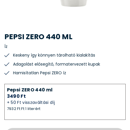
PEPSI ZERO 440 ML
Íz
Keskeny így könnyen tárolható kialakítás
Adagolást elősegítő, formatervezett kupak
Hamisítatlan Pepsi ZERO íz
Pepsi ZERO 440 ml
3490 Ft
+ 50 Ft visszaváltási díj
7932 Ft Ft 1 literért