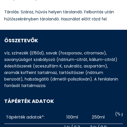
Tárolás: Száraz, hűvös helyen tárolandó. Felbontás után
hűtőszekrényben tárolandó. Használat előtt rázd fel.
ÖSSZETEVŐK
víz, színezék (E150d), savak (foszporsav, citromsav),
savanyúságot szabályozó (nátrium-citrát, kálium-citrát)
édesítőszerek (aceszulfám K, szukralóz, aszpartám),
aromák koffeint tartalmaz, tartósítószer (nátrium
benzoát), habzásgátló (dimetil-polisziloxán). A fenilalanin
forrását tartalmazza.
TÁPÉRTÉK ADATOK
(% pe
Tápérték adatok*:
100ml
250ml