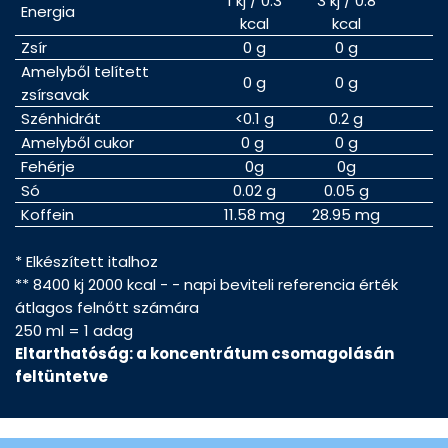
1 kj / 0.3
3 kj / 0.8
Energia
(
kcal
kcal
Zsír
0 g
0 g
(
Amelyből telített
0 g
0 g
(
zsírsavak
Szénhidrát
<0.1 g
0.2 g
Amelyből cukor
0 g
0 g
(
Fehérje
0g
0g
Só
0.02 g
0.05 g
(
Koffein
11.58 mg
28.95 mg
* Elkészített italhoz
** 8400 kj 2000 kcal - - napi beviteli referencia érték
átlagos felnőtt számára
250 ml = 1 adag
Eltarthatóság: a koncentrátum csomagolásán
feltüntetve