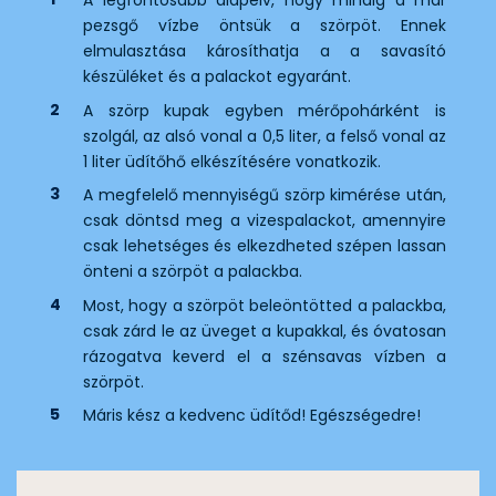
A legfontosabb alapelv, hogy mindig a már
pezsgő vízbe öntsük a szörpöt. Ennek
elmulasztása károsíthatja a a savasító
készüléket és a palackot egyaránt.
A szörp kupak egyben mérőpohárként is
szolgál, az alsó vonal a 0,5 liter, a felső vonal az
1 liter üdítőhő elkészítésére vonatkozik.
A megfelelő mennyiségű szörp kimérése után,
csak döntsd meg a vizespalackot, amennyire
csak lehetséges és elkezdheted szépen lassan
önteni a szörpöt a palackba.
Most, hogy a szörpöt beleöntötted a palackba,
csak zárd le az üveget a kupakkal, és óvatosan
rázogatva keverd el a szénsavas vízben a
szörpöt.
Máris kész a kedvenc üdítőd! Egészségedre!