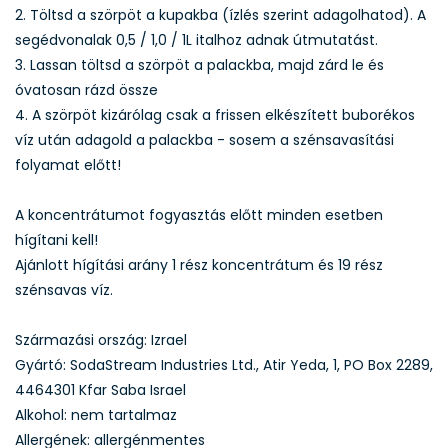
2. Töltsd a szörpöt a kupakba (ízlés szerint adagolhatod). A
segédvonalak 0,5 / 1,0 / 1L italhoz adnak útmutatást.
3. Lassan töltsd a szörpöt a palackba, majd zárd le és
óvatosan rázd össze
4. A szörpöt kizárólag csak a frissen elkészített buborékos
víz után adagold a palackba - sosem a szénsavasítási
folyamat előtt!
A koncentrátumot fogyasztás előtt minden esetben
hígítani kell!
Ajánlott hígítási arány 1 rész koncentrátum és 19 rész
szénsavas víz.
Származási ország: Izrael
Gyártó: SodaStream Industries Ltd., Atir Yeda, 1, PO Box 2289,
4464301 Kfar Saba Israel
Alkohol: nem tartalmaz
Allergének: allergénmentes