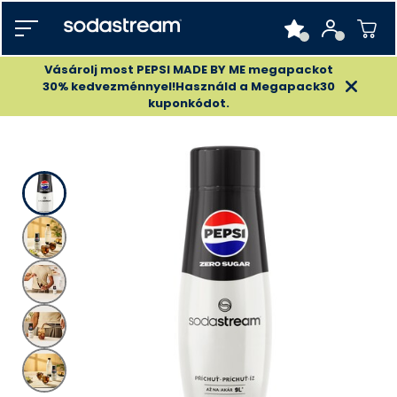
Vásárolj most PEPSI MADE BY ME megapackot
30% kedvezménnyel!Használd a Megapack30
kuponkódot.