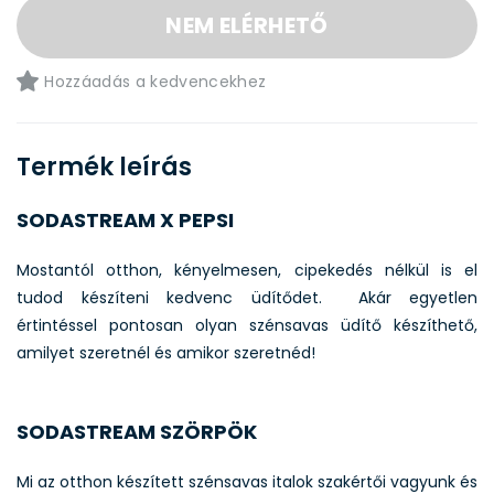
NEM ELÉRHETŐ
Hozzáadás a kedvencekhez
Termék leírás
SODASTREAM X PEPSI
Mostantól otthon, kényelmesen, cipekedés nélkül is el
tudod készíteni kedvenc üdítődet. Akár egyetlen
értintéssel pontosan olyan szénsavas üdítő készíthető,
amilyet szeretnél és amikor szeretnéd!
SODASTREAM SZÖRPÖK
Mi az otthon készített szénsavas italok szakértői vagyunk és